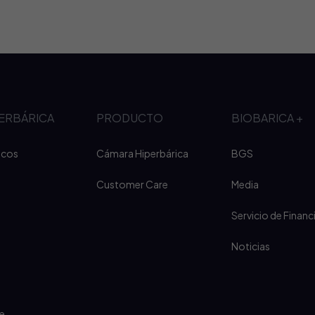
PERBÁRICA
PRODUCTO
BIOBARICA +
icos
Cámara Hiperbárica
BGS
Customer Care
Media
Servicio de Financ
Noticias
e