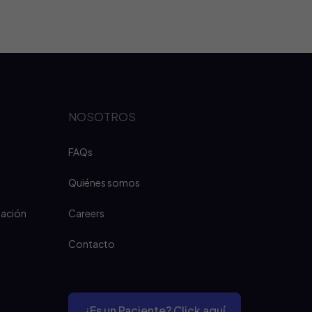
NOSOTROS
FAQs
Quiénes somos
iación
Careers
Contacto
¿Es un Paciente? Click aquí